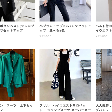
ボタンベスト(ジレ)×ブ
ぺプラムトップス×パンツセットア
ベルト付
ンツセットアップ
ップ 選べる2色
イウエス
¥12,000
¥12,000
ン スーツ 上下セッ
フリル ハイウエストサロペッ
大人美脚
ーン
ト ジャンプスーツ オーバーオー
グパンツ