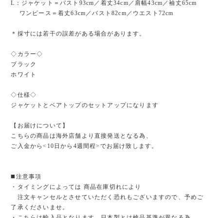
L：ジャケット＝バスト93cm／着丈34cm／肩幅43cm／袖丈65cm
ワンピース＝着丈63cm／バスト82cm／ウエスト72cm
＊採寸には若干の誤差がある場合があります。
◇カラー◇
ブラック
ホワイト
◇仕様◇
ジャケットとベアトップのセットアップになります
【お届けについて】
こちらの商品は海外店舗より直接発送となる為、
ご入金から<10日から4週間程>でお届け致します。
◼️注意事項
・タイミングによっては 商品在庫切れにより
注文キャンセルとさせていただく恐れもございますので、予めご
了承くださいませ。
・こちらは輸入品となります。日本製とは検品基準が異なる為、