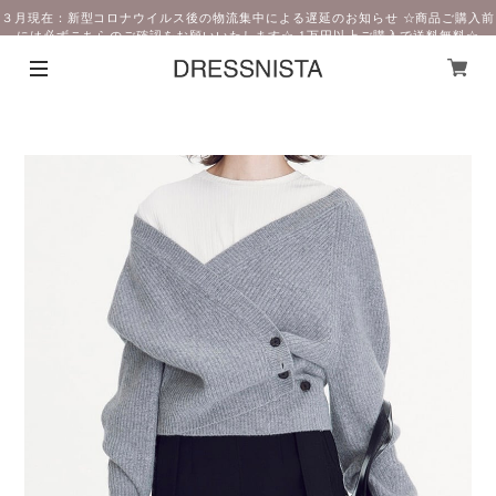
３月現在：新型コロナウイルス後の物流集中による遅延のお知らせ ☆商品ご購入前
には必ずこちらのご確認をお願いいたします☆ 1万円以上ご購入で送料無料☆