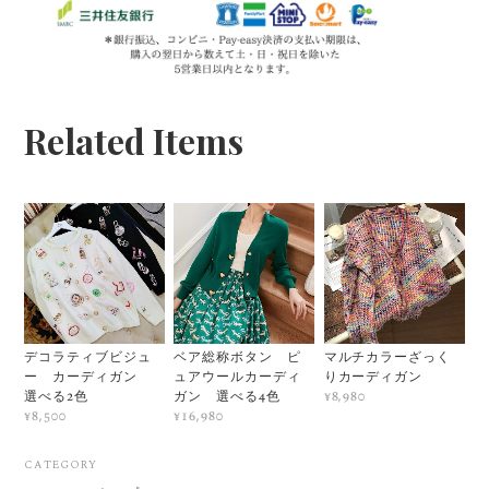
Related Items
デコラティブビジュ
ベア総称ボタン ピ
マルチカラーざっく
ー カーディガン
ュアウールカーディ
りカーディガン
選べる2色
ガン 選べる4色
¥8,980
¥8,500
¥16,980
CATEGORY