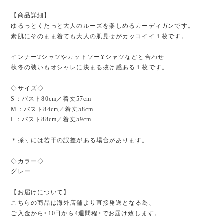
【商品詳細】
ゆるっとくたっと大人のルーズを楽しめるカーディガンです。
素肌にそのまま着ても大人の肌見せがカッコイイ１枚です。
インナーTシャツやカットソーYシャツなどと合わせ
秋冬の装いもオシャレに決まる抜け感ある１枚です。
◇サイズ◇
S：バスト80cm／着丈57cm
M：バスト84cm／着丈58cm
L：バスト88cm／着丈59cm
＊採寸には若干の誤差がある場合があります。
◇カラー◇
グレー
【お届けについて】
こちらの商品は海外店舗より直接発送となる為、
ご入金から<10日から4週間程>でお届け致します。