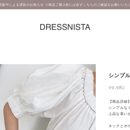
流集中による遅延のお知らせ ☆商品ご購入前には必ずこちらのご確認をお願いいたし
シンプル
¥9,980
【商品詳細
シンプルな
上品な装い
ネックとポ