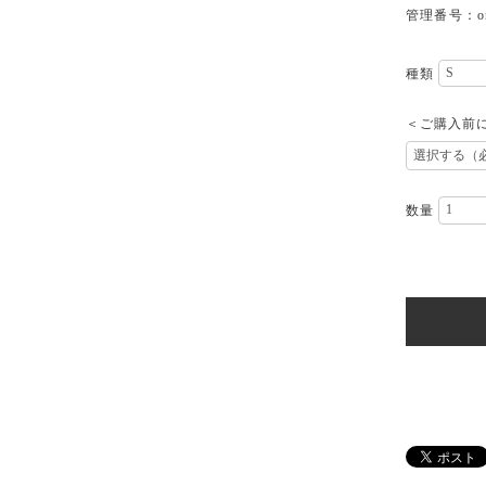
管理番号：one
種類
＜ご購入前
数量