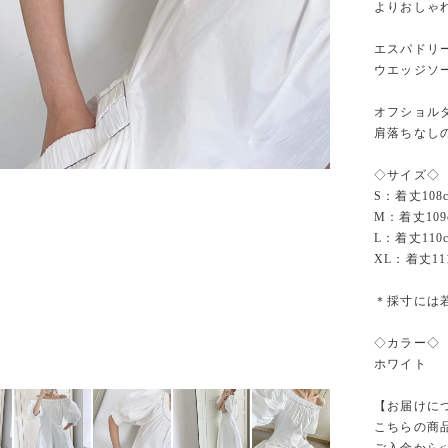
よりおしゃ
エスパドリ
ウエッジソ
オフショル
肩落ちなし
◇サイズ◇
S：着丈108
M：着丈109
L：着丈110
XL：着丈11
＊採寸には
◇カラー◇
ホワイト
【お届けに
こちらの商