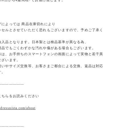
10日から4週間程>でお届け致します。
グによっては 商品在庫切れにより
セルとさせていただく恐れもございますので、予めご了承く
。
輸入品となります。日本製とは検品基準が異なる為、
品でもごくわずかな汚れや傷がある場合もございます。
味は、お手持ちのスマートフォンの画面によって実物と若干異
ございます。
違いやサイズ交換等、お客さまご都合による交換、返品は対応
す。
———————
こちらをお読みください
.dressnista.com/about
———————