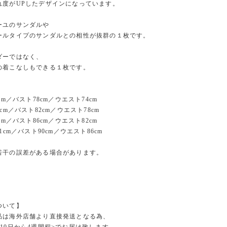
れ度がUPしたデザインになっています。
ーユのサンダルや
ールタイプのサンダルとの相性が抜群の１枚です。
ダーではなく、
の着こなしもできる１枚です。
cm／バスト78cm／ウエスト74cm
cm／バスト82cm／ウエスト78cm
cm／バスト86cm／ウエスト82cm
1cm／バスト90cm／ウエスト86cm
若干の誤差がある場合があります。
ついて】
品は海外店舗より直接発送となる為、