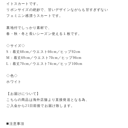
イトスカートです。
リボンサイズの絶妙で、甘いデザインながらも甘すぎずない
フェミニン感漂うスカートです。
裏地付でしっかり素材で、
春・秋・冬と長いシーズン使える１枚です。
◇サイズ◇
S：着丈68cm／ウエスト66cm／ヒップ92cm
M：着丈69cm／ウエスト70cm／ヒップ96cm
L：着丈70cm／ウエスト74cm／ヒップ100cm
◇色◇
ホワイト
【お届けについて】
こちらの商品は海外店舗より直接発送となる為、
ご入金から21日前後でお届け致します。
◼️注意事項