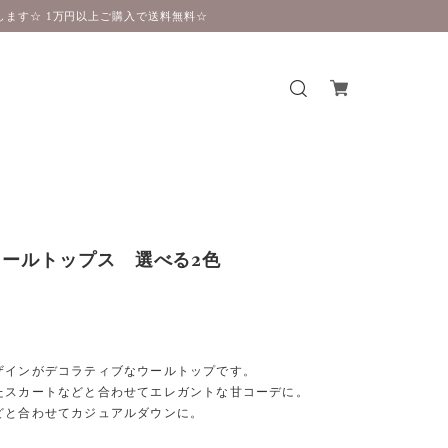
ます☆ 1万円以上ご購入で送料無料☆
ールトップス 選べる2色
】
ザインがデコラティブなウールトップです。
たスカートなどと合わせてエレガントな甘コーデに。
どと合わせてカジュアルダウンに。