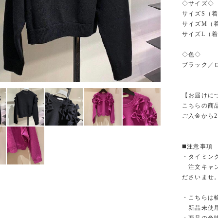
◇サイズ◇
サイズS（着丈
サイズM（着
サイズL（着丈
◇色◇
ブラック／
【お届けに
こちらの商
ご入金から
◼️注意事項
・タイミン
注文キャン
ださいませ
・こちらは
新品未使用