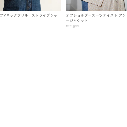
ブVネックフリル ストライプシャ
オフショルダースーツテイスト アン
ージャケット
¥12,500