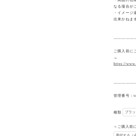
・商品の色
なる場合が
・イメージ
出来かねま
—————
ご購入前に
→
https://www
—————
管理番号：top
種類
＜ご購入前