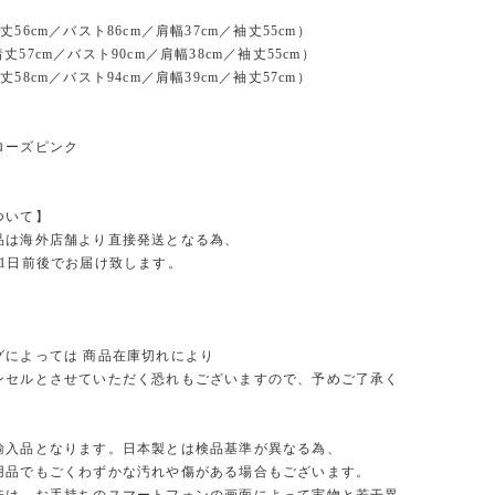
56cm／バスト86cm／肩幅37cm／袖丈55cm）
丈57cm／バスト90cm／肩幅38cm／袖丈55cm）
58cm／バスト94cm／肩幅39cm／袖丈57cm）
ローズピンク
ついて】
品は海外店舗より直接発送となる為、
21日前後でお届け致します。
グによっては 商品在庫切れにより
セルとさせていただく恐れもございますので、予めご了承く
。
輸入品となります。日本製とは検品基準が異なる為、
品でもごくわずかな汚れや傷がある場合もございます。