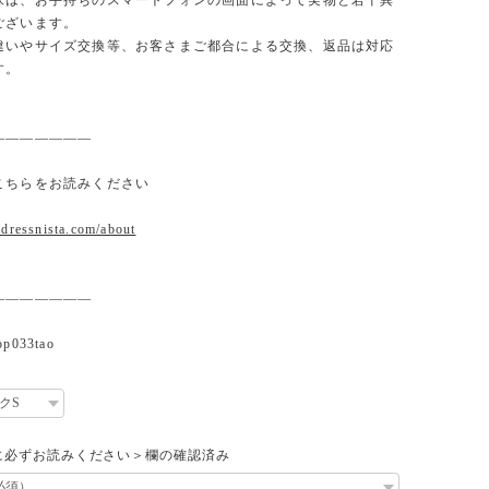
味は、お手持ちのスマートフォンの画面によって実物と若干異
ございます。
違いやサイズ交換等、お客さまご都合による交換、返品は対応
す。
———————
こちらをお読みください
.dressnista.com/about
———————
033tao
に必ずお読みください＞欄の確認済み