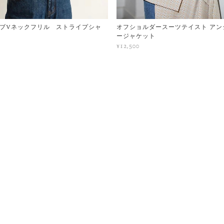
ブVネックフリル ストライプシャ
オフショルダースーツテイスト アン
ージャケット
¥12,500