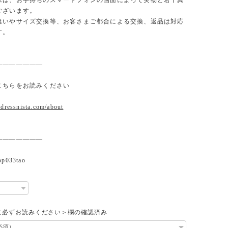
味は、お手持ちのスマートフォンの画面によって実物と若干異
ございます。
違いやサイズ交換等、お客さまご都合による交換、返品は対応
す。
———————
こちらをお読みください
.dressnista.com/about
———————
033tao
に必ずお読みください＞欄の確認済み