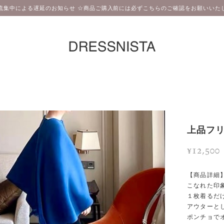
流集中による遅延のお知らせ ☆商品ご購入前には必ずこちらのご確認をお願いいたし
上品フ
¥12,500
【商品詳細
こなれた印
１枚着るだ
アウターと
ポンチョで