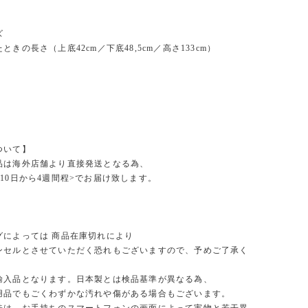
ズ
ときの長さ（上底42cm／下底48,5cm／高さ133cm）
ついて】
品は海外店舗より直接発送となる為、
10日から4週間程>でお届け致します。
グによっては 商品在庫切れにより
セルとさせていただく恐れもございますので、予めご了承く
。
輸入品となります。日本製とは検品基準が異なる為、
品でもごくわずかな汚れや傷がある場合もございます。