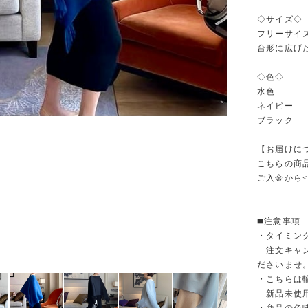
◇サイズ◇
フリーサイ
台形に広げた
◇色◇
水色
ネイビー
ブラック
【お届けに
こちらの商
ご入金から<
◼️注意事項
・タイミン
注文キャン
ださいませ
・こちらは
新品未使用