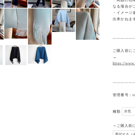
・商品の色
なる場合が
・イメージ
出来かねま
—————
ご購入前に
→
https://www
—————
管理番号：top
種類
＜ご購入前