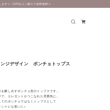
ます☆ 1万円以上ご購入で送料無料☆
リンジデザイン ポンチョトップス
】
象を醸し出すポンチョ型のトップスです。
けで、エレガントかつこなれた雰囲気に。
してのポンチョではなくトップスとして
オシャレな装いに♪