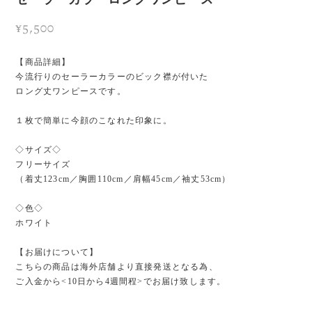
¥5,500
【商品詳細】
今流行りのセーラーカラーのビック襟が付いた
ロング丈ワンピースです。
１枚で簡単に今顔のこなれた印象に。
◇サイズ◇
フリーサイズ
（着丈123cm／胸囲110cm／肩幅45cm／袖丈53cm）
◇色◇
ホワイト
【お届けについて】
こちらの商品は海外店舗より直接発送となる為、
ご入金から<10日から4週間程>でお届け致します。