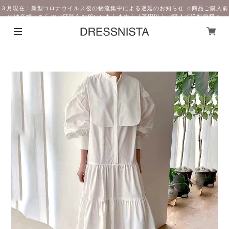
３月現在：新型コロナウイルス後の物流集中による遅延のお知らせ ☆商品ご購入前
には必ずこちらのご確認をお願いいたします☆ 1万円以上ご購入で送料無料☆