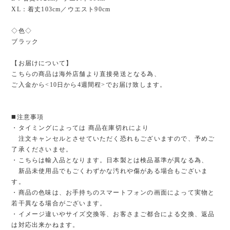
XL：着丈103cm／ウエスト90cm
◇色◇
ブラック
【お届けについて】
こちらの商品は海外店舗より直接発送となる為、
ご入金から<10日から4週間程>でお届け致します。
◼️注意事項
・タイミングによっては 商品在庫切れにより
注文キャンセルとさせていただく恐れもございますので、予めご
了承くださいませ。
・こちらは輸入品となります。日本製とは検品基準が異なる為、
新品未使用品でもごくわずかな汚れや傷がある場合もございま
す。
・商品の色味は、お手持ちのスマートフォンの画面によって実物と
若干異なる場合がございます。
・イメージ違いやサイズ交換等、お客さまご都合による交換、返品
は対応出来かねます。