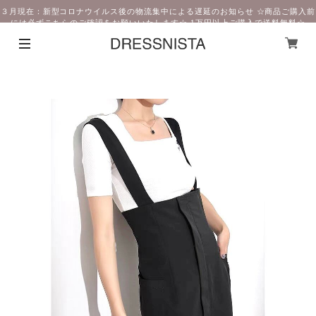
３月現在：新型コロナウイルス後の物流集中による遅延のお知らせ ☆商品ご購入前
には必ずこちらのご確認をお願いいたします☆ 1万円以上ご購入で送料無料☆